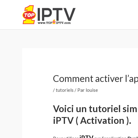
Aller
au
contenu
Navigation
des
articles
Comment activer l’ap
/
tutoriels
/ Par
louise
Voici un tutoriel sim
iPTV ( Activation ).
iPTV