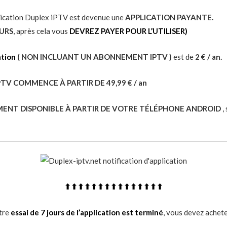
pplication Duplex iPTV est devenue une
APPLICATION PAYANTE.
URS
, après cela vous
DEVREZ PAYER POUR L’UTILISER)
ation
( NON INCLUANT UN ABONNEMENT IPTV )
est de
2 € / an.
V COMMENCE À PARTIR DE 49,99 € / an
ENT DISPONIBLE À PARTIR DE VOTRE TÉLÉPHONE ANDROID
,
⬆︎⬆︎⬆︎⬆︎⬆︎⬆︎⬆︎⬆︎⬆︎⬆︎⬆︎⬆︎⬆︎⬆︎⬆︎
otre
essai de 7 jours de l’application est terminé
, vous devez acheter