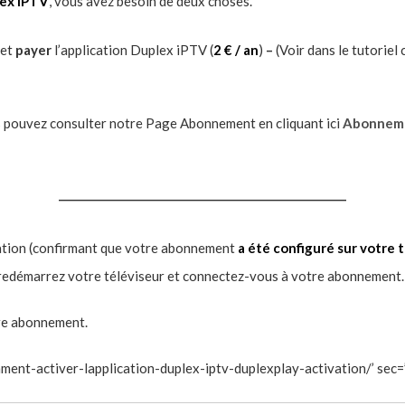
ex iPTV
, vous avez besoin de deux choses.
et
payer
l’application Duplex iPTV (
2 € / an
)
–
(Voir dans le tutorie
 pouvez consulter notre Page Abonnement en cliquant ici
Abonneme
_____________________________________________________
mation (confirmant que votre abonnement
a été configuré sur votre 
 redémarrez votre téléviseur et connectez-vous à votre abonnement.
tre abonnement.
mment-activer-lapplication-duplex-iptv-duplexplay-activation/’ sec=