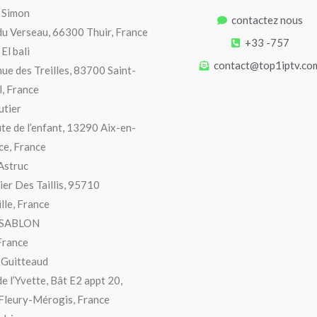
 Simon
contactez nous
du Verseau, 66300 Thuir, France
+33 -757
El bali
contact@top1iptv.co
ue des Treilles, 83700 Saint-
, France
utier
te de l’enfant, 13290 Aix-en-
e, France
Astruc
ier Des Taillis, 95710
lle, France
 SABLON
France
 Guitteaud
de l’Yvette, Bât E2 appt 20,
Fleury-Mérogis, France