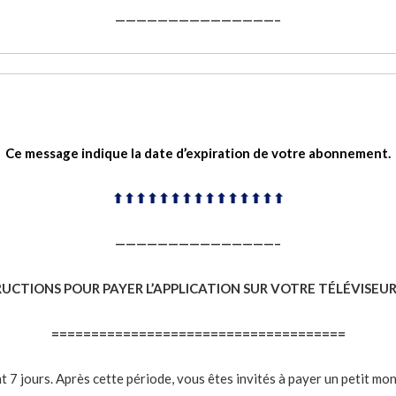
———————————————–
Ce message indique la date d’expiration de votre abonnement.
⬆︎⬆︎⬆︎⬆︎⬆︎⬆︎⬆︎⬆︎⬆︎⬆︎⬆︎⬆︎⬆︎⬆︎⬆︎
———————————————–
RUCTIONS POUR PAYER L’APPLICATION SUR VOTRE TÉLÉVISEUR
=====================================
7 jours. Après cette période, vous êtes invités à payer un petit mon