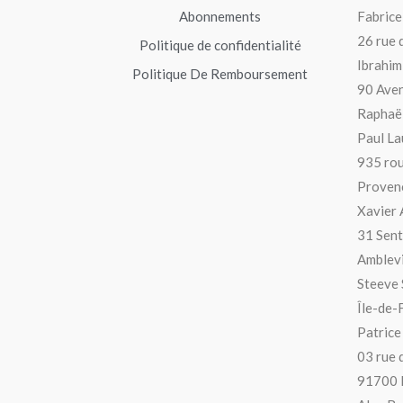
Abonnements
Fabrice
26 rue 
Politique de confidentialité
Ibrahim 
Politique De Remboursement
90 Aven
Raphaël
Paul La
935 rou
Provenc
Xavier 
31 Sent
Amblevi
Steeve
Île-de-
Patrice
03 rue 
91700 