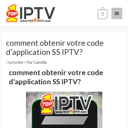
Aller
Menu
au
0
contenu
princi
Navigation
des
comment obtenir votre code
articles
d’application SS IPTV?
/
tutoriels
/ Par
Camélia
comment obtenir votre code
d'application SS IPTV?