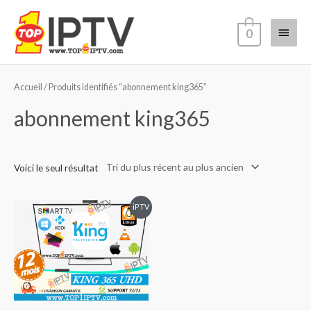
Aller
Menu
au
0
contenu
princi
Accueil
/ Produits identifiés “abonnement king365”
abonnement king365
Voici le seul résultat
iPTV