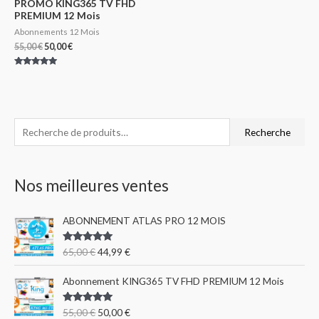
PROMO KING365 TV FHD
PREMIUM 12 Mois
Abonnements 12 Mois
55,00
€
50,00
€
Note
5.00
sur 5
R
Recherche
e
c
Nos meilleures ventes
h
e
ABONNEMENT ATLAS PRO 12 MOIS
r
c
Note
5.00
65,00
€
44,99
€
sur 5
h
e
Abonnement KING365 TV FHD PREMIUM 12 Mois
p
Note
5.00
55,00
€
50,00
€