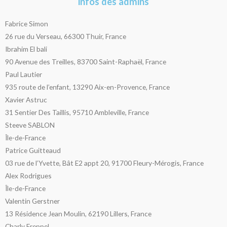
infos des admins
Fabrice Simon
26 rue du Verseau, 66300 Thuir, France
Ibrahim El bali
90 Avenue des Treilles, 83700 Saint-Raphaël, France
Paul Lautier
935 route de l’enfant, 13290 Aix-en-Provence, France
Xavier Astruc
31 Sentier Des Taillis, 95710 Ambleville, France
Steeve SABLON
Île-de-France
Patrice Guitteaud
03 rue de l’Yvette, Bât E2 appt 20, 91700 Fleury-Mérogis, France
Alex Rodrigues
Île-de-France
Valentin Gerstner
13 Résidence Jean Moulin, 62190 Lillers, France
Charly Freppel