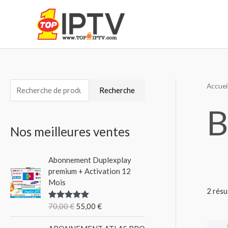
Aller
au
contenu
Accuei
R
Recherche
e
B
c
Nos meilleures ventes
h
e
Abonnement Duplexplay
r
premium + Activation 12
c
Mois
2 résu
h
70,00
€
55,00
€
Note
5.00
e
sur 5
p