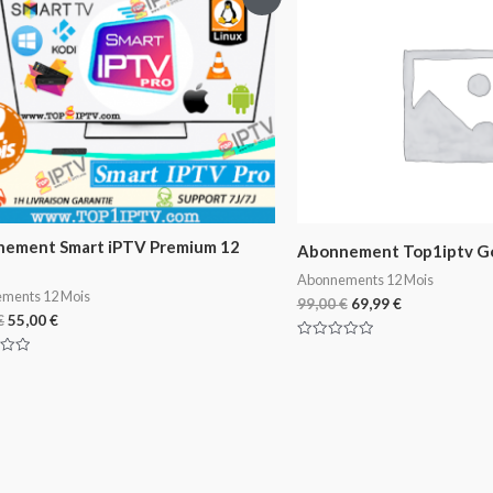
ement Smart iPTV Premium 12
Abonnement Top1iptv G
Abonnements 12 Mois
ments 12 Mois
99,00
€
69,99
€
€
55,00
€
Note
0
sur
5