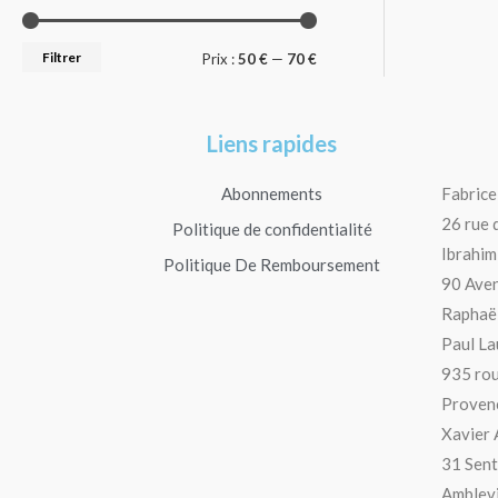
Filtrer
Prix :
50 €
—
70 €
Liens rapides
Abonnements
Fabrice
26 rue 
Politique de confidentialité
Ibrahim 
Politique De Remboursement
90 Aven
Raphaël
Paul La
935 rou
Provenc
Xavier 
31 Sent
Amblevi