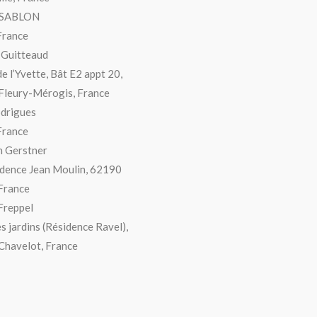
 SABLON
France
 Guitteaud
de l’Yvette, Bât E2 appt 20,
Fleury-Mérogis, France
drigues
France
n Gerstner
dence Jean Moulin, 62190
 France
Freppel
es jardins (Résidence Ravel),
Chavelot, France