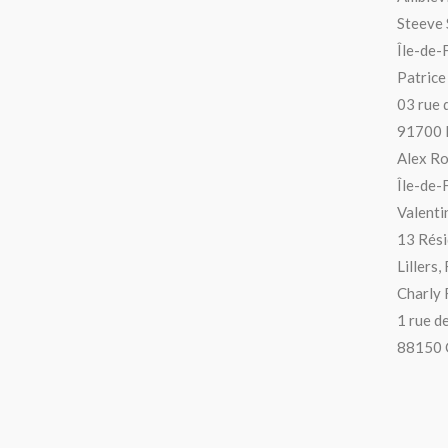
Steeve
Île-de-
Patrice
03 rue 
91700 
Alex Ro
Île-de-
Valenti
13 Rési
Lillers,
Charly 
1 rue d
88150 