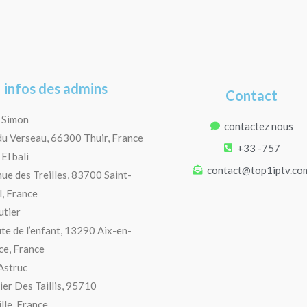
infos des admins
Contact
 Simon
contactez nous
du Verseau, 66300 Thuir, France
+33 -757
El bali
contact@top1iptv.co
ue des Treilles, 83700 Saint-
, France
utier
te de l’enfant, 13290 Aix-en-
e, France
Astruc
ier Des Taillis, 95710
lle, France