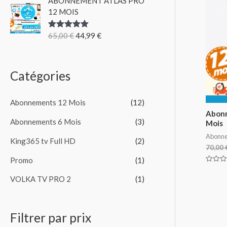
ABONNEMENT ATLAS PRO
o
12 MOIS
u
65,00
€
44,99
€
Note
5.00
r
sur 5
:
Catégories
Abonnements 12 Mois
(12)
Abonn
Abonnements 6 Mois
(3)
Mois
Abonne
King365 tv Full HD
(2)
70,00
Promo
(1)
Note
0
VOLKA TV PRO 2
(1)
sur
5
Filtrer par prix