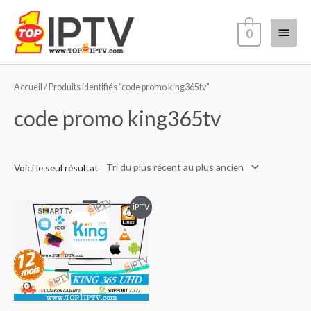
Aller
Menu
au
0
contenu
princi
Accueil
/ Produits identifiés “code promo king365tv”
code promo king365tv
Voici le seul résultat
iPTV