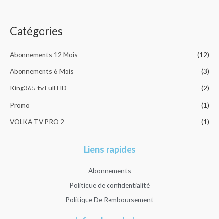
o
sur 5
u
r
Catégories
:
Abonnements 12 Mois
(12)
Abonnements 6 Mois
(3)
King365 tv Full HD
(2)
Promo
(1)
VOLKA TV PRO 2
(1)
Liens rapides
Abonnements
Politique de confidentialité
Politique De Remboursement