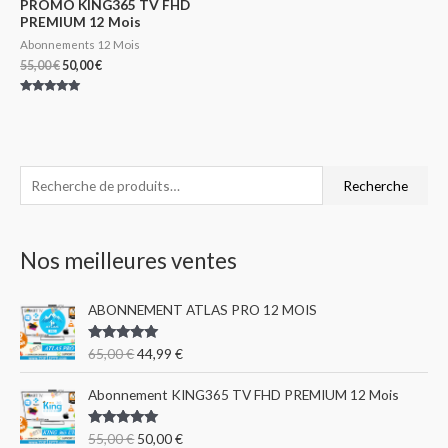
PROMO KING365 TV FHD
PREMIUM 12 Mois
Abonnements 12 Mois
55,00
€
50,00
€
Note
5.00
sur 5
R
Recherche
e
c
Nos meilleures ventes
h
e
ABONNEMENT ATLAS PRO 12 MOIS
r
c
Note
5.00
65,00
€
44,99
€
sur 5
h
e
Abonnement KING365 TV FHD PREMIUM 12 Mois
p
Note
5.00
55,00
€
50,00
€