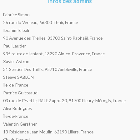
infos des admins
Fabrice Simon
26 rue du Verseau, 66300 Thuir, France
Ibrahim El bali
90 Avenue des Treilles, 83700 Saint-Raphaël, France
Paul Lautier
935 route de l’enfant, 13290 Aix-en-Provence, France
Xavier Astruc
31 Sentier Des Taillis, 95710 Ambleville, France
Steeve SABLON
Île-de-France
Patrice Guitteaud
03 rue de l’Yvette, Bât E2 appt 20, 91700 Fleury-Mérogis, France
Alex Rodrigues
Île-de-France
Valentin Gerstner
13 Résidence Jean Moulin, 62190 Lillers, France
Charly Freppel