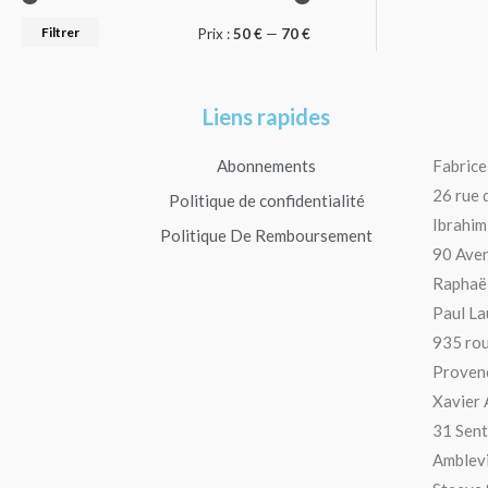
Filtrer
Prix :
50 €
—
70 €
Liens rapides
Abonnements
Fabrice
26 rue 
Politique de confidentialité
Ibrahim 
Politique De Remboursement
90 Aven
Raphaël
Paul La
935 rou
Provenc
Xavier 
31 Sent
Amblevi