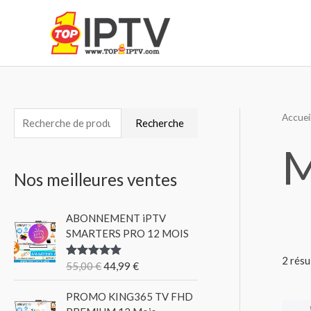
Aller
au
contenu
Accuei
R
Recherche
e
M
c
Nos meilleures ventes
h
e
ABONNEMENT iPTV
r
SMARTERS PRO 12 MOIS
c
2 résu
h
55,00
€
44,99
€
Note
5.00
sur 5
e
PROMO KING365 TV FHD
p