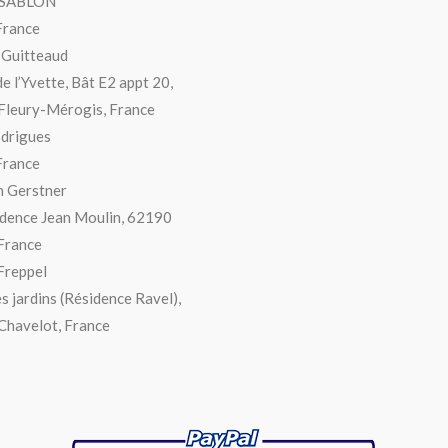
 SABLON
France
 Guitteaud
de l’Yvette, Bât E2 appt 20,
Fleury-Mérogis, France
drigues
France
n Gerstner
dence Jean Moulin, 62190
 France
Freppel
es jardins (Résidence Ravel),
Chavelot, France