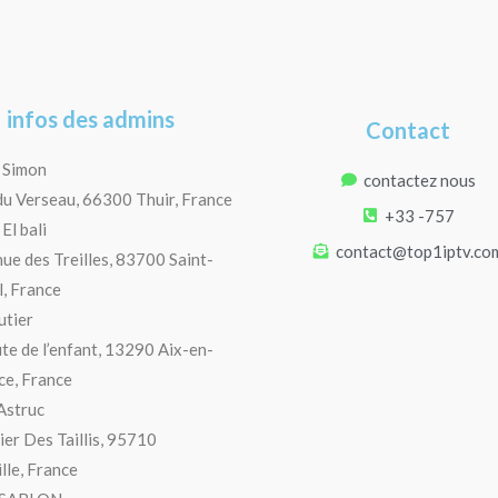
infos des admins
Contact
 Simon
contactez nous
du Verseau, 66300 Thuir, France
+33 -757
El bali
contact@top1iptv.co
ue des Treilles, 83700 Saint-
, France
utier
te de l’enfant, 13290 Aix-en-
e, France
Astruc
ier Des Taillis, 95710
lle, France