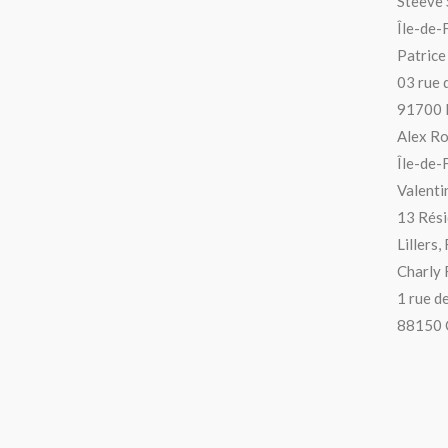
Steeve
Île-de-
Patrice
03 rue 
91700 
Alex Ro
Île-de-
Valenti
13 Rési
Lillers,
Charly 
1 rue d
88150 