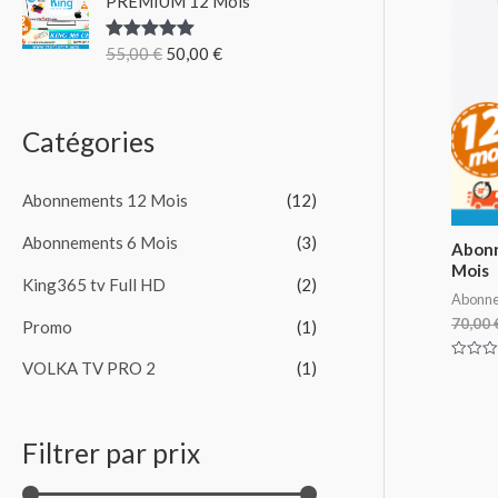
PREMIUM 12 Mois
o
55,00
€
50,00
€
Note
5.00
u
sur 5
r
Catégories
:
Abonnements 12 Mois
(12)
Abonnements 6 Mois
(3)
Abonn
Mois
King365 tv Full HD
(2)
Abonne
70,00
Promo
(1)
VOLKA TV PRO 2
(1)
Note
0
sur
5
Filtrer par prix