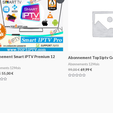
ement Smart iPTV Premium 12
Abonnement Top1iptv G
Abonnements 12 Mois
ments 12 Mois
99,00
€
69,99
€
€
55,00
€
Note
0
sur
5