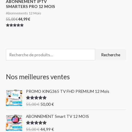
ABONNEMENT iPTV
SMARTERS PRO 12 MOIS
Abonnements 12 Mois
55,00
€
44,99
€
Note
5.00
sur 5
R
Recherche
e
c
Nos meilleures ventes
h
e
PROMO KING365 TV FHD PREMIUM 12 Mois
r
c
Note
5.00
55,00
€
50,00
€
sur 5
h
e
ABONNEMENT Smart TV 12 MOIS
p
Note
5.00
55,00
€
44,99
€