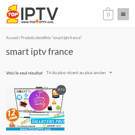
Aller
Menu
au
0
contenu
princi
Accueil
/ Produits identifiés “smart iptv france”
smart iptv france
Voici le seul résultat
iPTV