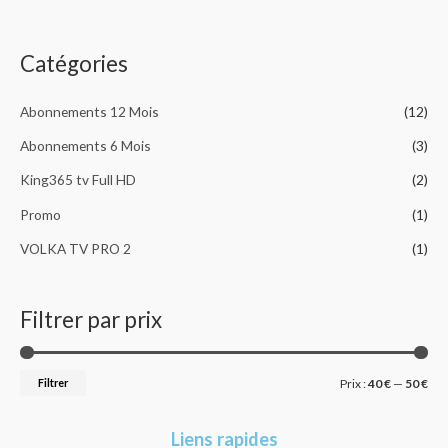
o
sur 5
u
r
Catégories
:
Abonnements 12 Mois
(12)
Abonnements 6 Mois
(3)
King365 tv Full HD
(2)
Promo
(1)
VOLKA TV PRO 2
(1)
Filtrer par prix
Filtrer
Prix :
40 €
—
50 €
Liens rapides