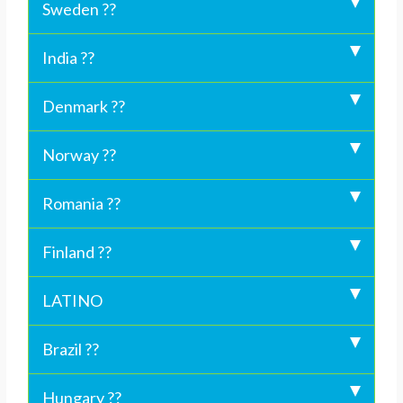
Sweden ??
India ??
Denmark ??
Norway ??
Romania ??
Finland ??
LATINO
Brazil ??
Hungary ??