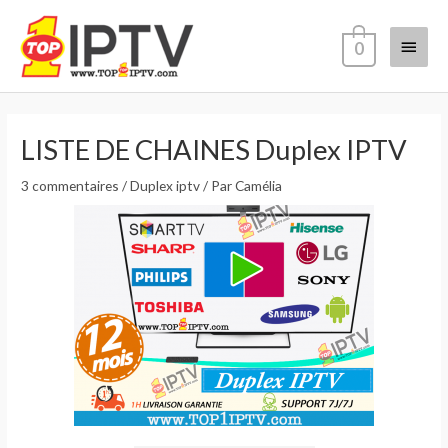
Aller
Menu
au
0
contenu
princi
Navigation
des
LISTE DE CHAINES Duplex IPTV
articles
3 commentaires
/
Duplex iptv
/ Par
Camélia