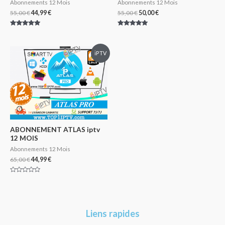
Abonnements 12 Mois
Abonnements 12 Mois
55,00
€
44,99
€
55,00
€
50,00
€
Note
Note
5.00
5.00
sur 5
sur 5
iPTV
ABONNEMENT ATLAS iptv
12 MOIS
Abonnements 12 Mois
65,00
€
44,99
€
Note
0
sur
5
Liens rapides